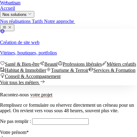
Web
artisan
Accueil
Nos solutions
Nous contacter
Nos réalisations
Tarifs
Notre approche
Création de site web
Vitrines, boutiques, portfolios
Santé & Bien-être
Beauté
Professions libérales
Métiers créatifs
Habitat & Immobilier
Tourisme & Terroir
Services & Formation
Conseil & Accompagnement
Voir tous les métiers
Accueil
Sites web
Racontez-nous
votre projet
Par métier
Nous contacter
Santé & Bien-être
Beauté
Professions libérales
Métiers créatifs
Nos réalisations
Tarifs
Notre approche
Remplissez ce formulaire ou réservez directement un créneau pour un
Habitat & Immobilier
Tourisme & Terroir
Services & Formation
appel. On revient vers vous sous 48 heures, souvent plus vite.
Conseil & Accompagnement
Voir tous les métiers →
Ne pas remplir :
Votre prénom
*