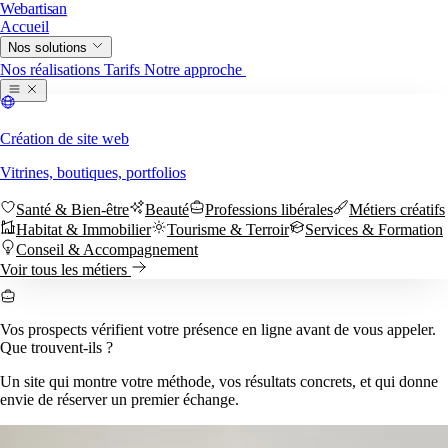
Web
artisan
Accueil
Nos solutions
Nous contacter
Nos réalisations
Tarifs
Notre approche
Création de site web
Vitrines, boutiques, portfolios
Santé & Bien-être
Beauté
Professions libérales
Métiers créatifs
Habitat & Immobilier
Tourisme & Terroir
Services & Formation
Conseil & Accompagnement
Voir tous les métiers
Accueil
Sites web
Par métier
Vos prospects vérifient votre présence en ligne avant de vous appeler.
Nous contacter
Santé & Bien-être
Beauté
Professions libérales
Métiers créatifs
Nos réalisations
Tarifs
Notre approche
Que trouvent-ils ?
Habitat & Immobilier
Tourisme & Terroir
Services & Formation
Conseil & Accompagnement
Voir tous les métiers →
Un site qui montre votre méthode, vos résultats concrets, et qui donne
envie de réserver un premier échange.