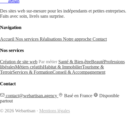
Web
artisan
Des sites web sur-mesure pour les indépendants et petites entreprises.
Faits avec soin, livrés sans surprise.
Navigation
Accueil
Nos services
Réalisations
Notre approche
Contact
Nos services
Création de site web
Par métier
Santé & Bien-être
Beauté
Professions
libérales
Métiers créatifs
Habitat & Immobilier
Tourisme &
Terroir
Services & Formation
Conseil & Accompagnement
Contact
contact@webartisan.agency
Basé en France
Disponible
partout
© 2026 Webartisan ·
Mentions légales