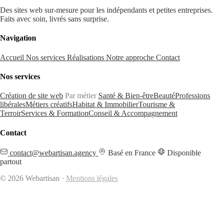
Des sites web sur-mesure pour les indépendants et petites entreprises.
Faits avec soin, livrés sans surprise.
Navigation
Accueil
Nos services
Réalisations
Notre approche
Contact
Nos services
Création de site web
Par métier
Santé & Bien-être
Beauté
Professions
libérales
Métiers créatifs
Habitat & Immobilier
Tourisme &
Terroir
Services & Formation
Conseil & Accompagnement
Contact
contact@webartisan.agency
Basé en France
Disponible
partout
© 2026 Webartisan ·
Mentions légales