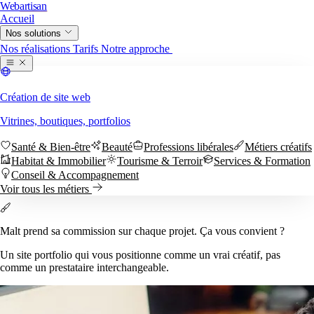
Web
artisan
Accueil
Nos solutions
Nous contacter
Nos réalisations
Tarifs
Notre approche
Création de site web
Vitrines, boutiques, portfolios
Santé & Bien-être
Beauté
Professions libérales
Métiers créatifs
Habitat & Immobilier
Tourisme & Terroir
Services & Formation
Conseil & Accompagnement
Voir tous les métiers
Accueil
Sites web
Par métier
Malt prend sa commission sur chaque projet. Ça vous convient ?
Nous contacter
Santé & Bien-être
Beauté
Professions libérales
Métiers créatifs
Nos réalisations
Tarifs
Notre approche
Habitat & Immobilier
Tourisme & Terroir
Services & Formation
Un site portfolio qui vous positionne comme un vrai créatif, pas
Conseil & Accompagnement
Voir tous les métiers →
comme un prestataire interchangeable.